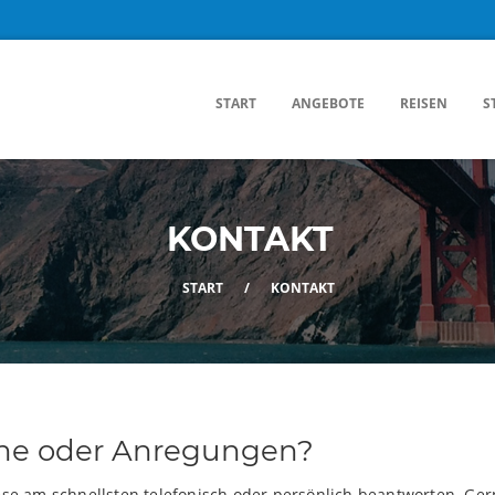
START
ANGEBOTE
REISEN
S
KONTAKT
START
/
KONTAKT
he oder Anregungen?
ese am schnellsten telefonisch oder persönlich beantworten. Ger