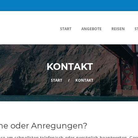
START
ANGEBOTE
REISEN
S
KONTAKT
START
/
KONTAKT
he oder Anregungen?
ese am schnellsten telefonisch oder persönlich beantworten. Ger