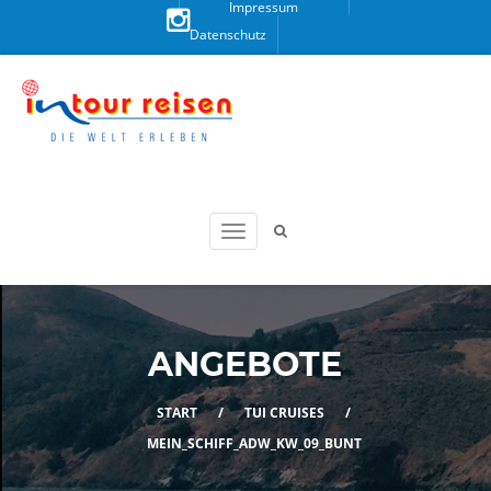
Impressum
Datenschutz
Besuchen
Sie uns
auf
Instagram!
ANGEBOTE
START
/
TUI CRUISES
/
MEIN_SCHIFF_ADW_KW_09_BUNT