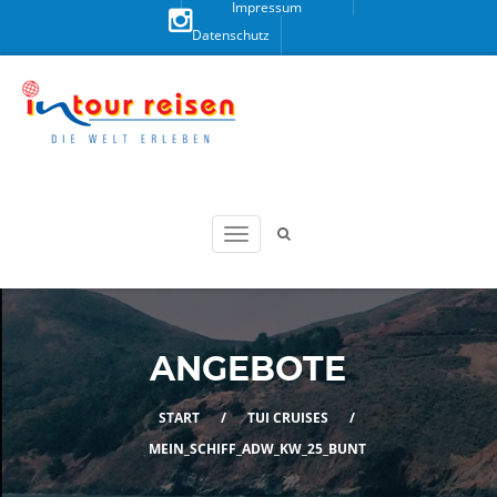
Impressum
Datenschutz
Besuchen
Sie uns
auf
Instagram!
ANGEBOTE
START
/
TUI CRUISES
/
MEIN_SCHIFF_ADW_KW_25_BUNT