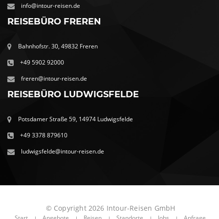
info@intour-reisen.de
REISEBÜRO FREREN
Bahnhofstr. 30, 49832 Freren
+49 5902 92000
freren@intour-reisen.de
REISEBÜRO LUDWIGSFELDE
Potsdamer Straße 59, 14974 Ludwigsfelde
+49 3378 879610
ludwigsfelde@intour-reisen.de
© Copyright 2026 Intour-Reisen GmbH
Start
Angebote
Reisen
Standorte
Jobs
Anfrage