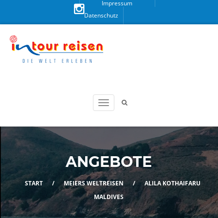
Impressum
Datenschutz
Besuchen
Sie uns
auf
Instagram!
ANGEBOTE
START
/
MEIERS WELTREISEN
/
ALILA KOTHAIFARU
MALDIVES