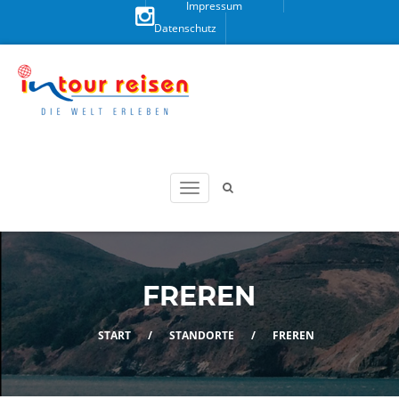
Impressum
Datenschutz
Besuchen
Sie uns
auf
Instagram!
FREREN
START
/
STANDORTE
/
FREREN