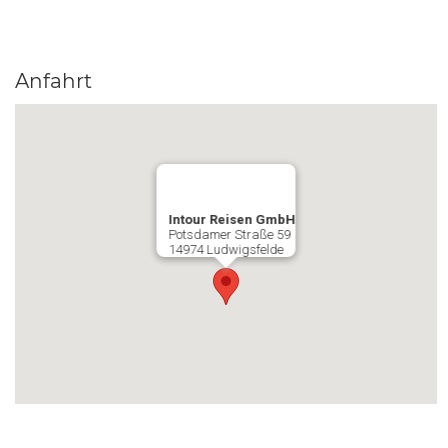
Anfahrt
Intour Reisen GmbH
Potsdamer Straße 59
14974 Ludwigsfelde