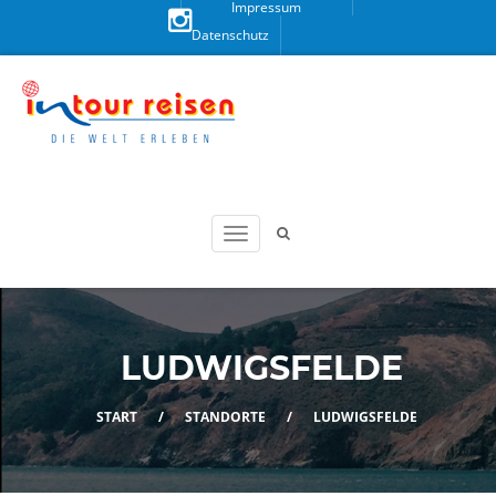
Impressum
Datenschutz
Besuchen
Sie uns
auf
Instagram!
LUDWIGSFELDE
START
/
STANDORTE
/
LUDWIGSFELDE