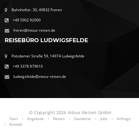
Bahnhofstr. 30, 49832 Freren
+49 5902 92000
freren@intour-reisen.de
REISEBÜRO LUDWIGSFELDE
Potsdamer Straße 59, 14974 Ludwigsfelde
+49 3378 879610
ludwigsfelde@intour-reisen.de
© Copyright 2026 Intour-Reisen GmbH
Start
Angebote
Reisen
Standorte
Jobs
Anfrage
Kontakt