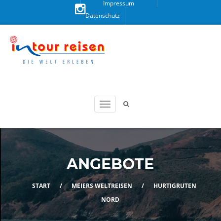
Impressum
Datenschutz
Besuchen
Sie uns
auf
Instagram!
ANGEBOTE
START
/
MEIERS WELTREISEN
/
HURTIGRUTEN
NORD