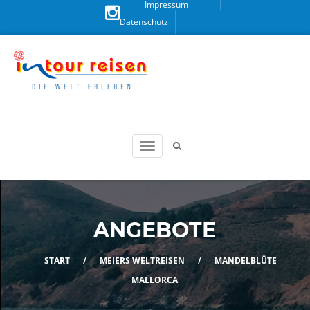
Impressum
Datenschutz
Besuchen
Sie uns
auf
Instagram!
ANGEBOTE
START
/
MEIERS WELTREISEN
/
MANDELBLÜTE
MALLORCA