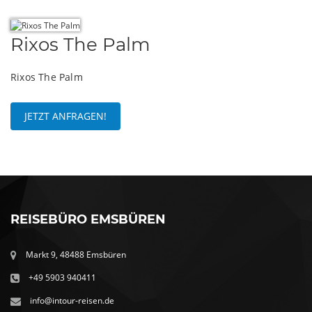
Rixos The Palm
Rixos The Palm
JETZT ANFRAGEN!
REISEBÜRO EMSBÜREN
Markt 9, 48488 Emsbüren
+49 5903 940411
info@intour-reisen.de