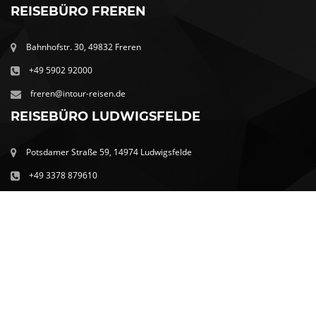
REISEBÜRO FREREN
Bahnhofstr. 30, 49832 Freren
+49 5902 92000
freren@intour-reisen.de
REISEBÜRO LUDWIGSFELDE
Potsdamer Straße 59, 14974 Ludwigsfelde
+49 3378 879610
ludwigsfelde@intour-reisen.de
© Copyright 2026 Intour-Reisen GmbH
Start
Angebote
Reisen
Standorte
Jobs
Anfrage
Kontakt