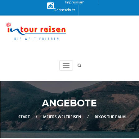
Impressum
Datenschutz
Besuchen
Sie uns
auf
Instagram!
ANGEBOTE
START
/
MEIERS WELTREISEN
/
RIXOS THE PALM