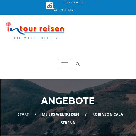
Impressum
Datenschutz
Besuchen
Sie uns
auf
Instagram!
ANGEBOTE
START
/
MEIERS WELTREISEN
/
ROBINSON CALA
SERENA