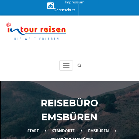
Impressum
Datenschutz
Besuchen
Sie uns
auf
Instagram!
REISEBÜRO
EMSBÜREN
START
/
STANDORTE
/
EMSBÜREN
/