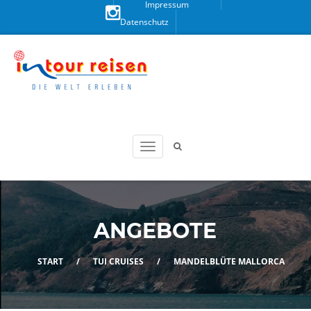
Impressum
Datenschutz
Besuchen
Sie uns
auf
Instagram!
ANGEBOTE
START
/
TUI CRUISES
/
MANDELBLÜTE MALLORCA