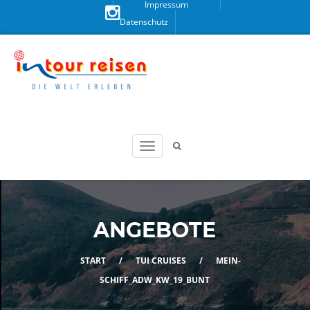
Impressum
Datenschutz
Besuchen
Sie uns
auf
Instagram!
ANGEBOTE
START
/
TUI CRUISES
/
MEIN-
SCHIFF_ADW_KW_19_BUNT