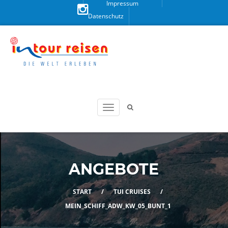
Impressum
Datenschutz
Besuchen
Sie uns
auf
Instagram!
ANGEBOTE
START
/
TUI CRUISES
/
MEIN_SCHIFF_ADW_KW_05_BUNT_1