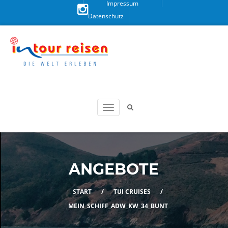
Impressum
Datenschutz
Besuchen
Sie uns
auf
Instagram!
ANGEBOTE
START
/
TUI CRUISES
/
MEIN_SCHIFF_ADW_KW_34_BUNT