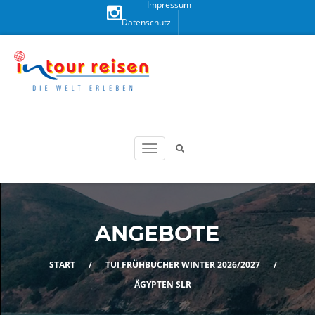
Impressum
Datenschutz
Besuchen
Sie uns
auf
Instagram!
ANGEBOTE
START
/
TUI FRÜHBUCHER WINTER 2026/2027
/
ÄGYPTEN SLR