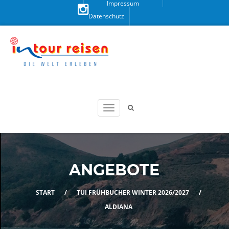
Impressum
Datenschutz
Besuchen
Sie uns
auf
Instagram!
ANGEBOTE
START
/
TUI FRÜHBUCHER WINTER 2026/2027
/
ALDIANA