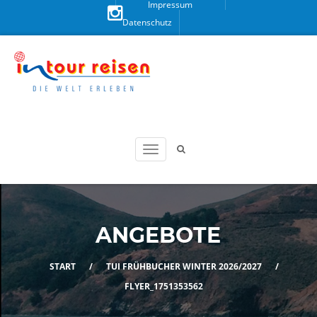
Impressum
Datenschutz
Besuchen
Sie uns
auf
Instagram!
ANGEBOTE
START
/
TUI FRÜHBUCHER WINTER 2026/2027
/
FLYER_1751353562